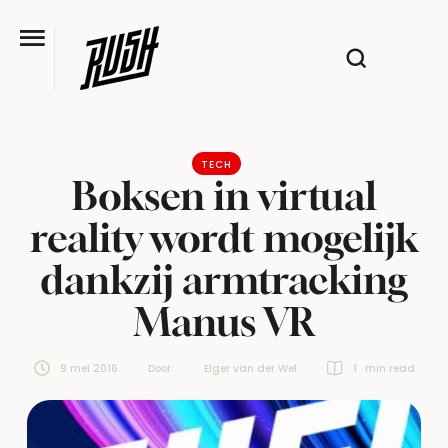
TECH
Boksen in virtual
reality wordt mogelijk
dankzij armtracking
Manus VR
9 mei 2016
Door:  
Elger van der Wel
1
 min read