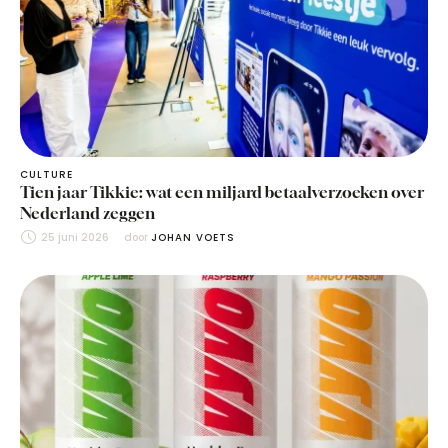
CULTURE
Tien jaar Tikkie: wat een miljard betaalverzoeken over
Nederland zeggen
25 juni 2026
door 
JOHAN VOETS