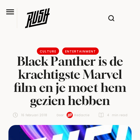
CULTURE
ENTERTAINMENT
Black Panther is de
krachtigste Marvel
film en je moet hem
gezien hebben
16 februari 2018
Door:  
Redactie
4
 min read