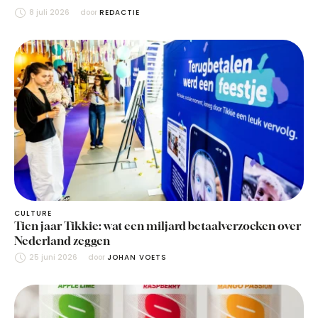
8 juli 2026
door 
REDACTIE
CULTURE
Tien jaar Tikkie: wat een miljard betaalverzoeken over
Nederland zeggen
25 juni 2026
door 
JOHAN VOETS