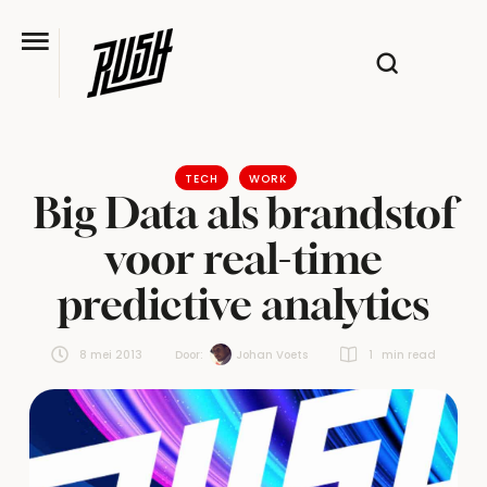
TECH
WORK
Big Data als brandstof
voor real-time
predictive analytics
8 mei 2013
Door:  
Johan Voets
1
 min read