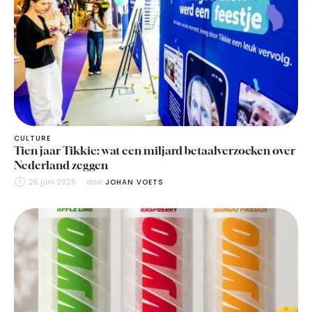
CULTURE
Tien jaar Tikkie: wat een miljard betaalverzoeken over
Nederland zeggen
25 juni 2026
door 
JOHAN VOETS