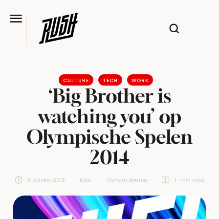
CULTURE
TECH
WORK
‘Big Brother is
watching you’ op
Olympische Spelen
2014
8 oktober 2013
Door:  
Sandra Bouten
1
 min read