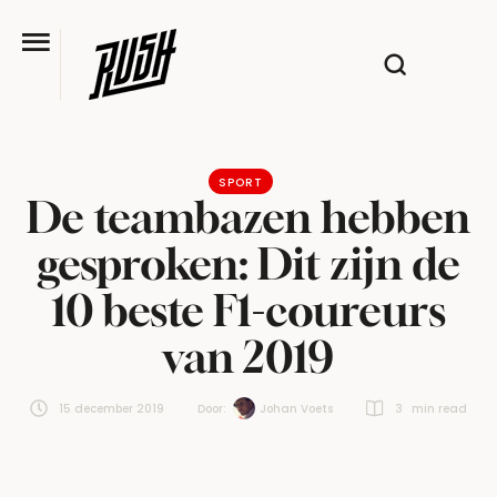
SPORT
De teambazen hebben
gesproken: Dit zijn de
10 beste F1-coureurs
van 2019
15 december 2019
Door:  
Johan Voets
3
 min read