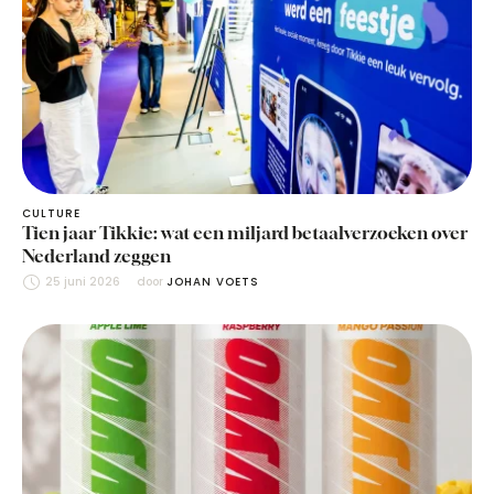
CULTURE
Tien jaar Tikkie: wat een miljard betaalverzoeken over
Nederland zeggen
25 juni 2026
door 
JOHAN VOETS