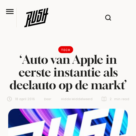
TECH
‘Auto van Apple in
eerste instantie als
deelauto op de markt’
18 april 2016
Door:  
Hidde Middelweerd
2
 min read