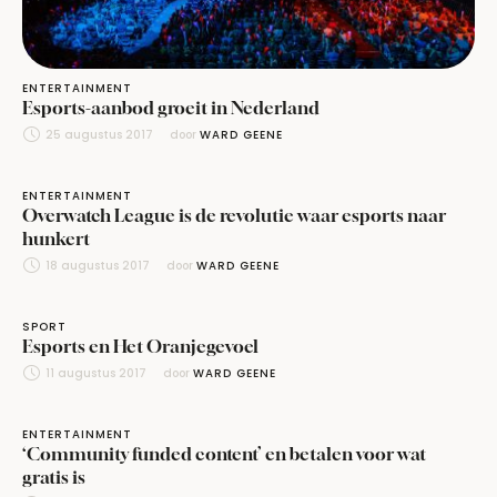
ENTERTAINMENT
Esports-aanbod groeit in Nederland
25 augustus 2017
door 
WARD GEENE
ENTERTAINMENT
Overwatch League is de revolutie waar esports naar
hunkert
18 augustus 2017
door 
WARD GEENE
SPORT
Esports en Het Oranjegevoel
11 augustus 2017
door 
WARD GEENE
ENTERTAINMENT
‘Community funded content’ en betalen voor wat
gratis is