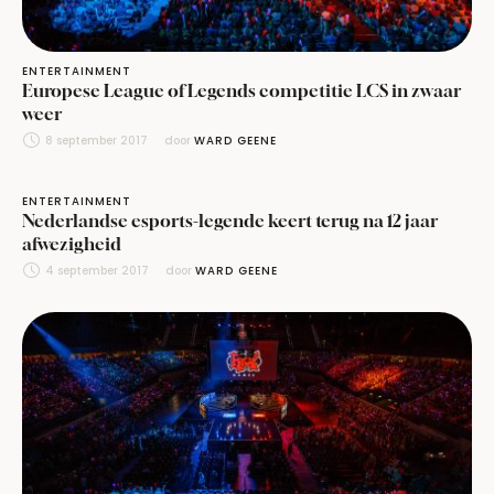
ENTERTAINMENT
Europese League of Legends competitie LCS in zwaar
weer
8 september 2017
door 
WARD GEENE
ENTERTAINMENT
Nederlandse esports-legende keert terug na 12 jaar
afwezigheid
4 september 2017
door 
WARD GEENE