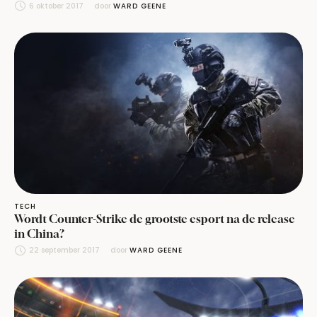
6 oktober 2017
door 
WARD GEENE
TECH
Wordt Counter-Strike de grootste esport na de release
in China?
22 september 2017
door 
WARD GEENE