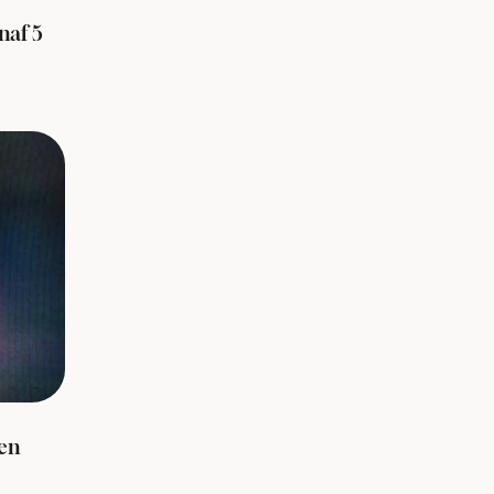
naf 5
en