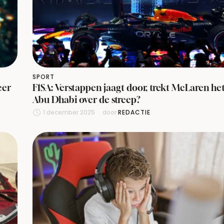
SPORT
eer
F1SA: Verstappen jaagt door, trekt McLaren het
Abu Dhabi over de streep?
1 december 2025
door 
REDACTIE