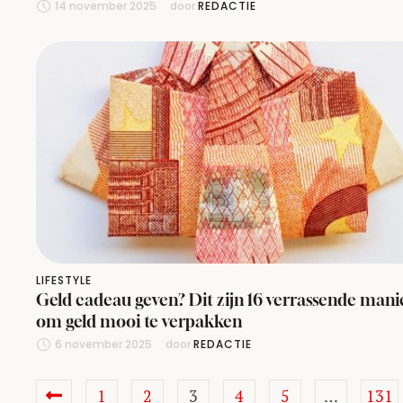
14 november 2025
door 
REDACTIE
LIFESTYLE
Geld cadeau geven? Dit zijn 16 verrassende mani
om geld mooi te verpakken
6 november 2025
door 
REDACTIE
1
2
3
4
5
…
131