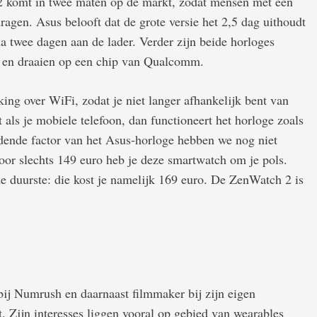
 komt in twee maten op de markt, zodat mensen met een
dragen. Asus belooft dat de grote versie het 2,5 dag uithoudt
a twee dagen aan de lader. Verder zijn beide horloges
e en draaien op een chip van Qualcomm.
ng over WiFi, zodat je niet langer afhankelijk bent van
 als je mobiele telefoon, dan functioneert het horloge zoals
idende factor van het Asus-horloge hebben we nog niet
voor slechts 149 euro heb je deze smartwatch om je pols.
de duurste: die kost je namelijk 169 euro. De ZenWatch 2 is
 bij Numrush en daarnaast filmmaker bij zijn eigen
t. Zijn interesses liggen vooral op gebied van wearables