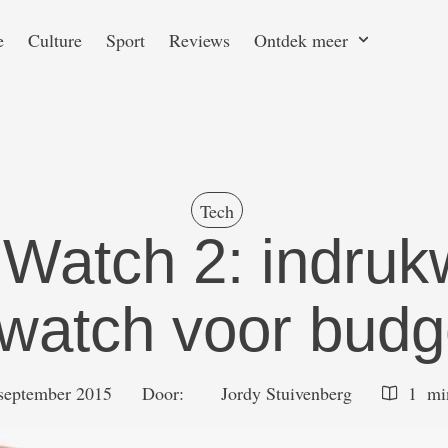
e
Culture
Sport
Reviews
Ontdek meer
Tech
Watch 2: indru
watch voor budge
september 2015
Door:  
Jordy Stuivenberg
1
 m