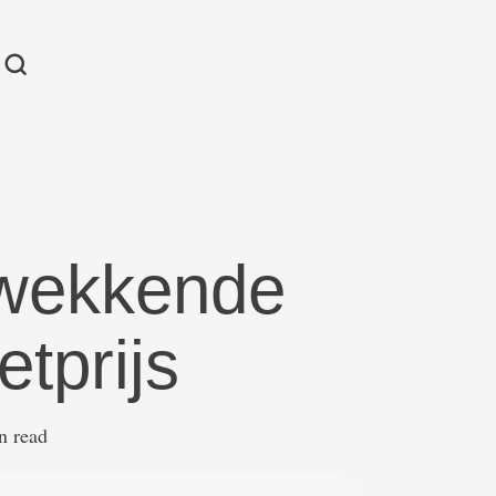
kwekkende
tprijs
in read