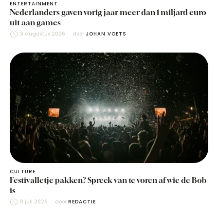
ENTERTAINMENT
Nederlanders gaven vorig jaar meer dan 1 miljard euro
uit aan games
3 augustus 2026
door 
JOHAN VOETS
CULTURE
Festivalletje pakken? Spreek van te voren af wie de Bob
is
8 juli 2026
door 
REDACTIE