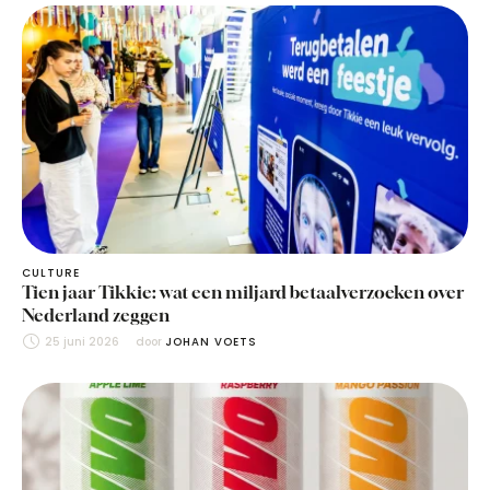
CULTURE
Tien jaar Tikkie: wat een miljard betaalverzoeken over
Nederland zeggen
25 juni 2026
door 
JOHAN VOETS