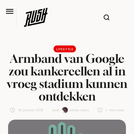
LIFESTYLE
Armband van Google
zou kankercellen al in
vroeg stadium kunnen
ontdekken
30 januari 2015
Door:  
Johan Voets
1
 min read