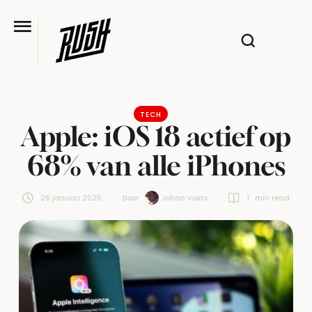
TECH
Apple: iOS 18 actief op
68% van alle iPhones
26 januari 2025
Door:  
Johan Voets
1
 min read