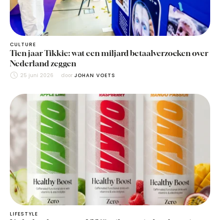
CULTURE
Tien jaar Tikkie: wat een miljard betaalverzoeken over
Nederland zeggen
25 juni 2026
door 
JOHAN VOETS
LIFESTYLE