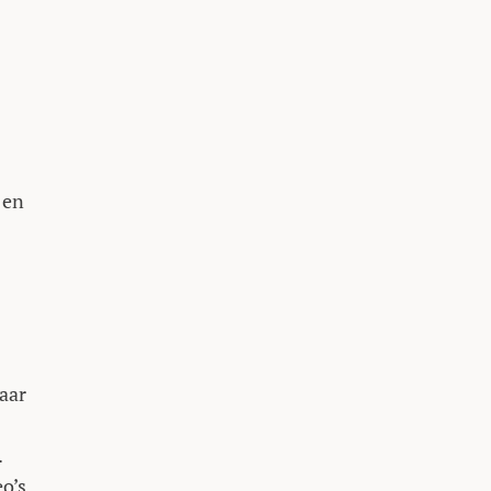
 en
aar
.
o’s