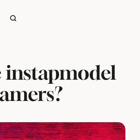
e instapmodel
gamers?