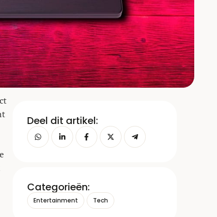
ct
ht
Deel dit artikel:
de
t
Categorieën:
Entertainment
Tech