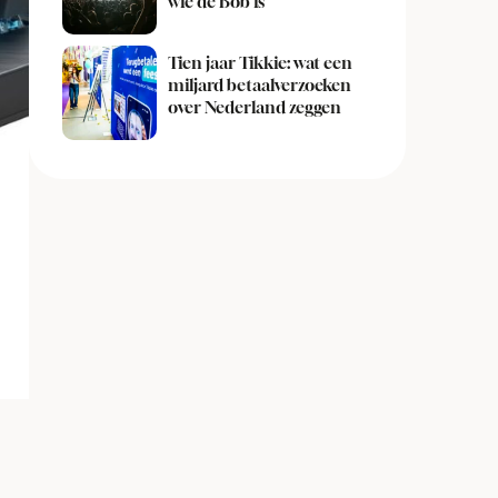
wie de Bob is
Tien jaar Tikkie: wat een
miljard betaalverzoeken
over Nederland zeggen