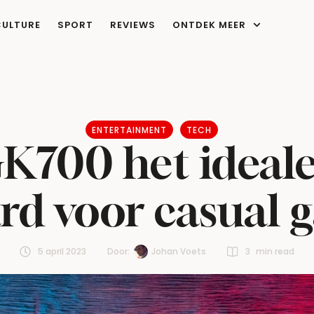
CULTURE
SPORT
REVIEWS
ONTDEK MEER
ENTERTAINMENT
TECH
K700 het ideal
rd voor casual 
5 april 2023
Door:  
Johan Voets
3
 min read