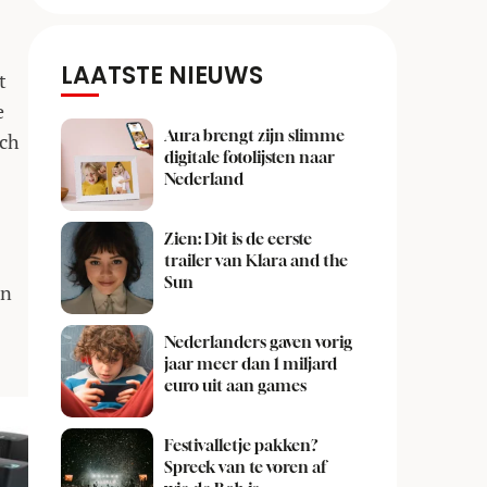
LAATSTE NIEUWS
t
e
Aura brengt zijn slimme
och
digitale fotolijsten naar
Nederland
Zien: Dit is de eerste
trailer van Klara and the
Sun
en
Nederlanders gaven vorig
jaar meer dan 1 miljard
euro uit aan games
Festivalletje pakken?
Spreek van te voren af