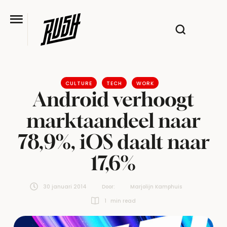
CULTURE
TECH
WORK
Android verhoogt
marktaandeel naar
78,9%, iOS daalt naar
17,6%
30 januari 2014
Door:  
Marjolijn Kamphuis
1
 min read