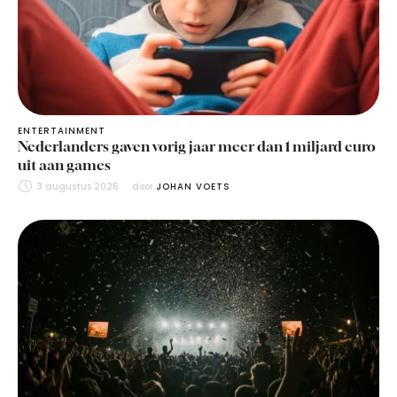
ENTERTAINMENT
Nederlanders gaven vorig jaar meer dan 1 miljard euro
uit aan games
3 augustus 2026
door 
JOHAN VOETS