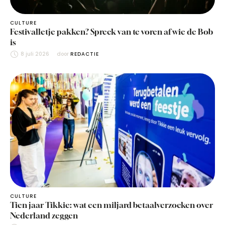
CULTURE
Festivalletje pakken? Spreek van te voren af wie de Bob
is
8 juli 2026
door 
REDACTIE
CULTURE
Tien jaar Tikkie: wat een miljard betaalverzoeken over
Nederland zeggen