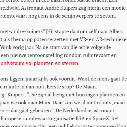
reldwijd. Astronaut André Kuipers zag hierin een mooie
 ruimtevaart nog eens in de schijnwerpers te zetten.
e-met-andre-kuipers”]
Hij stapte daarom zelf naar Albert
rt als thema op poten te zetten met VR- en AR-techniek
onk vorig jaar. Na de start van die actie volgende
k een nieuwe tentoonstelling rondom ruimtevaart en
 universum vol planeten en sterren
.
er ons liggen, maar kijkt ook vooruit. Want de mens gaat de
e ruimte in dan ooit. Eerste stop? De Maan.
zegt Kuipers. “Die zijn al bezig met hun eigen plannen en
 gaan we ook naar Mars. Daar zijn we al met robots, maar
 — dat gáát gebeuren.” De Nederlandse astronaut
Europese ruimtevaartorganisatie ESA en SpaceX, het
ooie combinatie zijn: een publiek/private samenwerking