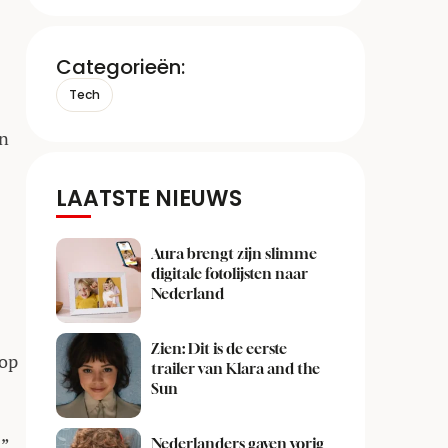
Categorieën:
Tech
en
LAATSTE NIEUWS
Aura brengt zijn slimme
digitale fotolijsten naar
Nederland
Zien: Dit is de eerste
 op
trailer van Klara and the
Sun
.”
Nederlanders gaven vorig