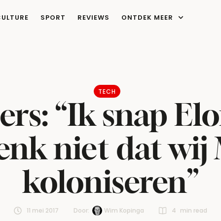
CULTURE
SPORT
REVIEWS
ONTDEK MEER
TECH
rs: “Ik snap El
enk niet dat wij
koloniseren”
11 mei 2017
Door:  
Wim Kopinga
4
 min read