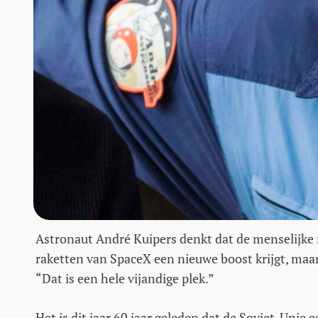
Astronaut André Kuipers denkt dat de menselijke
raketten van SpaceX een nieuwe boost krijgt, maar 
“Dat is een hele vijandige plek.”
Het is dit jaar 60 jaar geleden dat de Sovjet-Unie