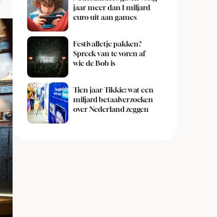
jaar meer dan 1 miljard
euro uit aan games
Festivalletje pakken?
Spreek van te voren af
wie de Bob is
Tien jaar Tikkie: wat een
miljard betaalverzoeken
over Nederland zeggen