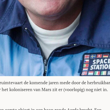
 ruimtevaart de komende jaren mede door de herbruikba
het koloniseren van Mars zit er (voorlopig) nog niet in.
 een eerste object in een baan ronde Aarde bracht. Een