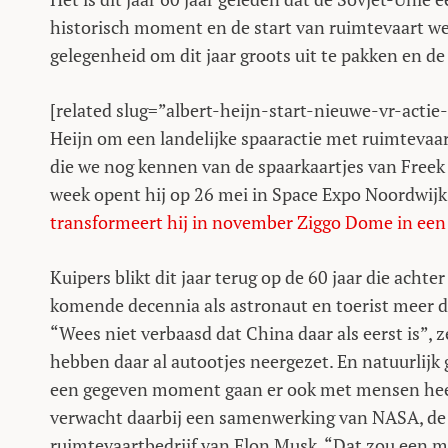
historisch moment en de start van ruimtevaart we
gelegenheid om dit jaar groots uit te pakken en de
[related slug=”albert-heijn-start-nieuwe-vr-acti
Heijn om een landelijke spaaractie met ruimtevaa
die we nog kennen van de spaarkaartjes van Freek V
week opent hij op 26 mei in Space Expo Noordwij
transformeert hij in november Ziggo Dome in een
Kuipers blikt dit jaar terug op de 60 jaar die acht
komende decennia als astronaut en toerist meer d
“Wees niet verbaasd dat China daar als eerst is”, 
hebben daar al autootjes neergezet. En natuurlijk
een gegeven moment gaan er ook met mensen heen
verwacht daarbij een samenwerking van NASA, de 
ruimtevaartbedrijf van Elon Musk. “Dat zou een m