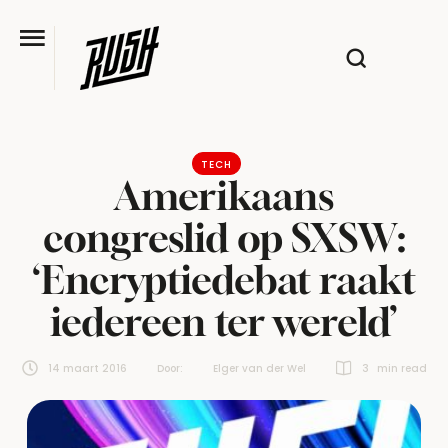
TECH
Amerikaans
congreslid op SXSW:
‘Encryptiedebat raakt
iedereen ter wereld’
14 maart 2016
Door:  
Elger van der Wel
3
 min read