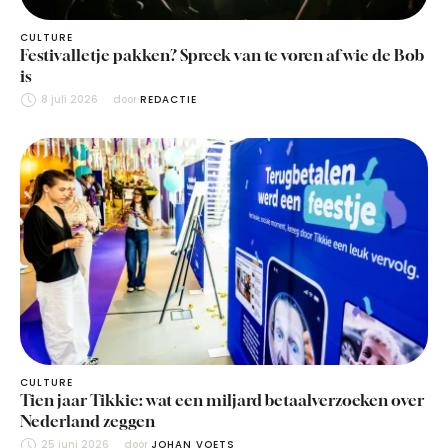
CULTURE
Festivalletje pakken? Spreek van te voren af wie de Bob
is
8 juli 2026
door 
REDACTIE
CULTURE
Tien jaar Tikkie: wat een miljard betaalverzoeken over
Nederland zeggen
25 juni 2026
door 
JOHAN VOETS