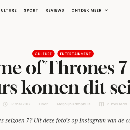
CULTURE
SPORT
REVIEWS
ONTDEK MEER
CULTURE
ENTERTAINMENT
me of Thrones 7 
rs komen dit se
17 mei 2017
Door:  
Marjolijn Kamphuis
2
 min read
 seizoen 7? Uit deze foto’s op Instagram van de c