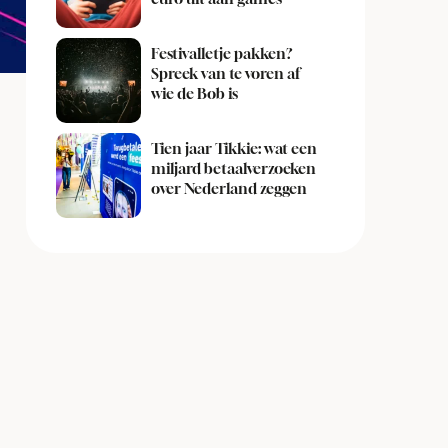
Festivalletje pakken?
Spreek van te voren af
wie de Bob is
Tien jaar Tikkie: wat een
miljard betaalverzoeken
over Nederland zeggen