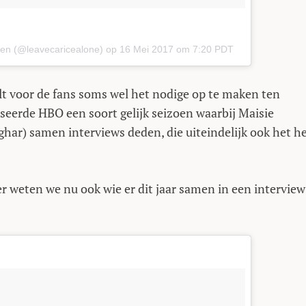
ten (@leavecaricealone) op
16 Mei 2017 om 7:20 PDT
alt voor de fans soms wel het nodige op te maken ten
seerde HBO een soort gelijk seizoen waarbij Maisie
har) samen interviews deden, die uiteindelijk ook het he
r weten we nu ook wie er dit jaar samen in een interview