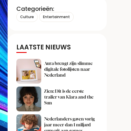
Categorieën:
Culture
Entertainment
LAATSTE NIEUWS
Aura brengt zijn slimme
digitale fotolijsten naar
Nederland
Zien: Dit is de eerste
trailer van Klara and the
Sun
Nederlanders gaven vorig
jaar meer dan 1 miljard
euro uit aan games