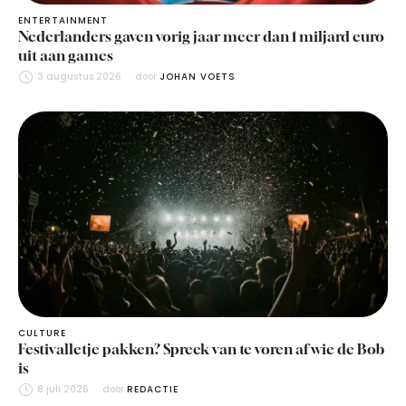
ENTERTAINMENT
Nederlanders gaven vorig jaar meer dan 1 miljard euro
uit aan games
3 augustus 2026
door 
JOHAN VOETS
CULTURE
Festivalletje pakken? Spreek van te voren af wie de Bob
is
8 juli 2026
door 
REDACTIE