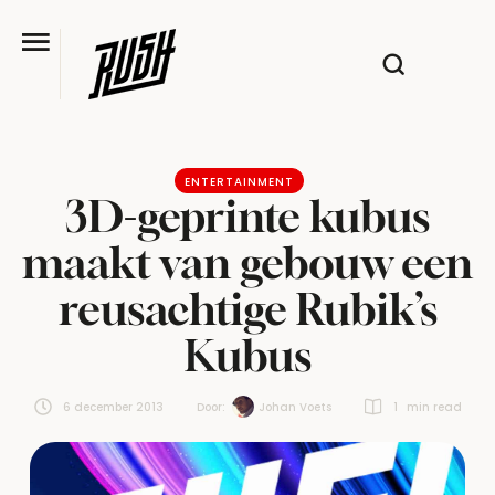
ENTERTAINMENT
3D-geprinte kubus
maakt van gebouw een
reusachtige Rubik’s
Kubus
6 december 2013
Door:  
Johan Voets
1
 min read