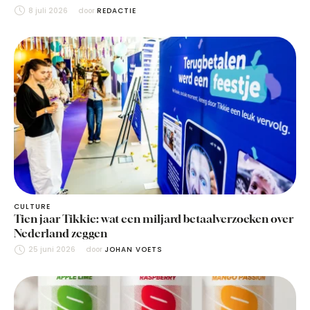
8 juli 2026
door 
REDACTIE
CULTURE
Tien jaar Tikkie: wat een miljard betaalverzoeken over
Nederland zeggen
25 juni 2026
door 
JOHAN VOETS