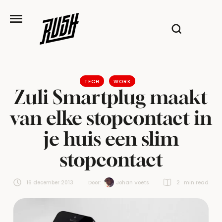
TECH
WORK
Zuli Smartplug maakt
van elke stopcontact in
je huis een slim
stopcontact
16 december 2013
Door:  
Johan Voets
2
 min read