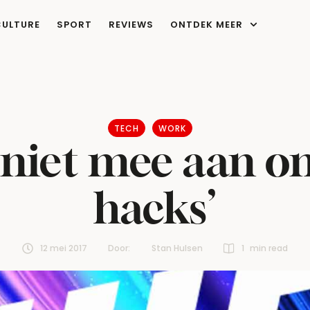
CULTURE
SPORT
REVIEWS
ONTDEK MEER
TECH
WORK
 niet mee aan o
hacks’
12 mei 2017
Door:  
Stan Hulsen
1
 min read