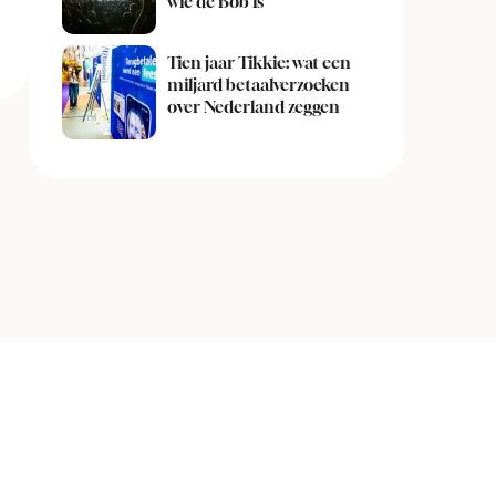
wie de Bob is
Tien jaar Tikkie: wat een
miljard betaalverzoeken
over Nederland zeggen