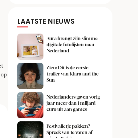
LAATSTE NIEUWS
Aura brengt zijn slimme
digitale fotolijsten naar
Nederland
et
Zien: Dit is de eerste
op
trailer van Klara and the
Sun
Nederlanders gaven vorig
jaar meer dan 1 miljard
euro uit aan games
Festivalletje pakken?
Spreek van te voren af