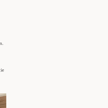
n.
tie