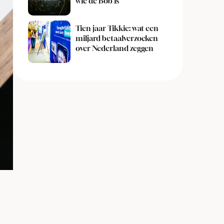
wie de Bob is
Tien jaar Tikkie: wat een
miljard betaalverzoeken
over Nederland zeggen