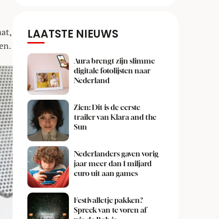
at,
LAATSTE NIEUWS
oen.
Aura brengt zijn slimme
digitale fotolijsten naar
Nederland
Zien: Dit is de eerste
trailer van Klara and the
Sun
Nederlanders gaven vorig
jaar meer dan 1 miljard
euro uit aan games
Festivalletje pakken?
Spreek van te voren af