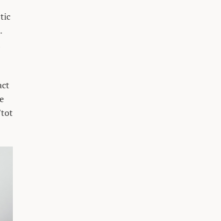
tic
.
m
act
ie
’tot