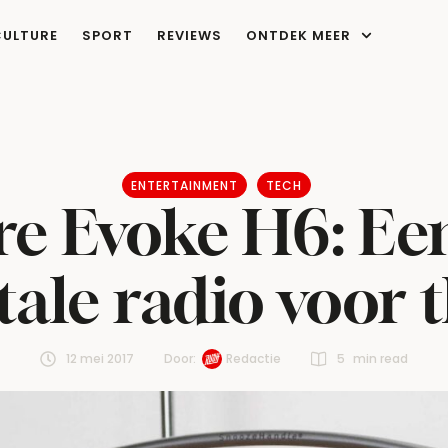
CULTURE
SPORT
REVIEWS
ONTDEK MEER
ENTERTAINMENT
TECH
re Evoke H6: Een
tale radio voor 
12 mei 2017
Door:  
Redactie
5
 min read