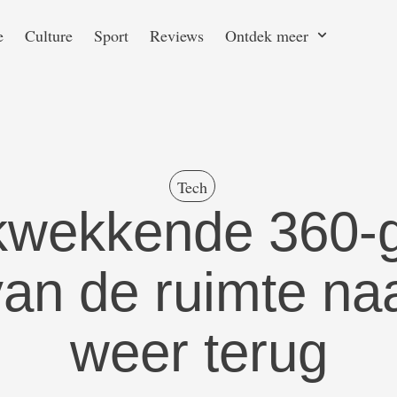
e
Culture
Sport
Reviews
Ontdek meer
Tech
ukwekkende 360-
van de ruimte na
weer terug