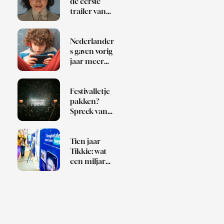
de eerste
trailer van
Klara and
the Sun
Nederlander
s gaven vorig
jaar meer
dan 1 miljard
euro uit aan
games
Festivalletje
pakken?
Spreek van
te voren af
wie de Bob is
Tien jaar
Tikkie: wat
een miljard
betaalverzoe
ken over
Nederland
zeggen