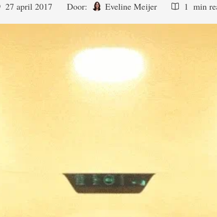
27 april 2017
Door:  
Eveline Meijer
1
 min r