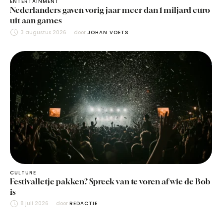
ENTERTAINMENT
Nederlanders gaven vorig jaar meer dan 1 miljard euro
uit aan games
3 augustus 2026
door 
JOHAN VOETS
CULTURE
Festivalletje pakken? Spreek van te voren af wie de Bob
is
8 juli 2026
door 
REDACTIE