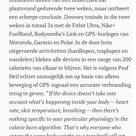
plaatsvond gedurende twee weken, maar ontbeert
een scherpe conclusie. Downey trainde in die twee
weken in totaal 3x met de Fitbit Ultra, Nike+
FuelBand, Bodymedia’s Link en GPS-horloges van
Motorola, Garmin en Polar. In de door hem
uitgevoerde activiteiten (hardlopen, traplopen en
wandelen) bleken alle devices in een range van 200
calorieën van elkaar te blijven. Het is volgens Prof
Heil echter onmogelijk om op basis van alleen
beweging of GPS-signaal een accurate verbranding
terug te geven: “
If the device doesn’t take into
account what’s happening inside your body — heart
rate, skin temperature, breathing — then there’s
nothing specific to your particular physiology in the
calorie burn algorithm. That’s why everyone who
enters the same body weight on a treadmill will get