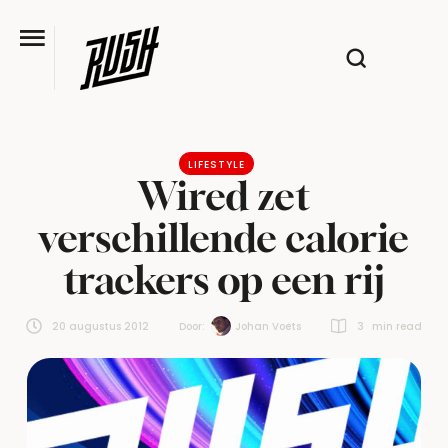
LIFESTYLE
Wired zet
verschillende calorie
trackers op een rij
20 augustus 2012
Door:  
Johan Voets
3
 min read