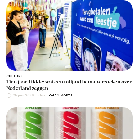
CULTURE
Tien jaar Tikkie: wat een miljard betaalverzoeken over
Nederland zeggen
25 juni 2026
door 
JOHAN VOETS