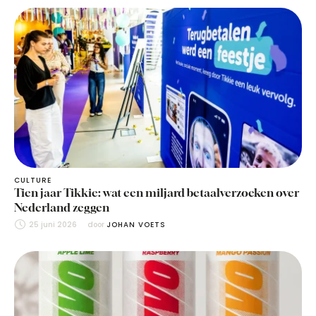
CULTURE
Tien jaar Tikkie: wat een miljard betaalverzoeken over
Nederland zeggen
25 juni 2026
door 
JOHAN VOETS