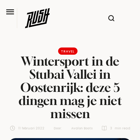
TRAVEL
Wintersport in de
Stubai Vallei in
Oostenrijk: deze 5
dingen mag je niet
missen
11 februari 2022
Door:  
Avalon Boots
3
 min read