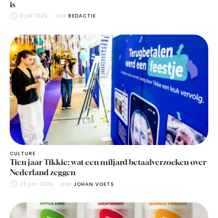
is
8 juli 2026
door 
REDACTIE
CULTURE
Tien jaar Tikkie: wat een miljard betaalverzoeken over
Nederland zeggen
25 juni 2026
door 
JOHAN VOETS