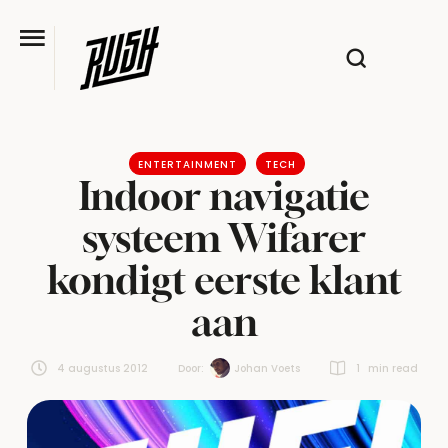
ENTERTAINMENT
TECH
Indoor navigatie
systeem Wifarer
kondigt eerste klant
aan
4 augustus 2012
Door:  
Johan Voets
1
 min read