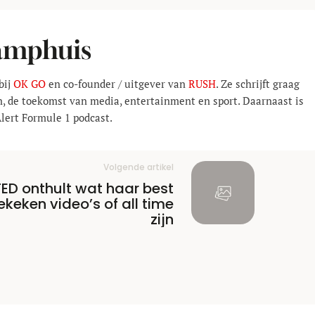
Kamphuis
bij
OK GO
en co-founder / uitgever van
RUSH
. Ze schrijft graag
n, de toekomst van media, entertainment en sport. Daarnaast is
Alert Formule 1 podcast.
Volgende artikel
TED onthult wat haar best
ekeken video’s of all time
zijn