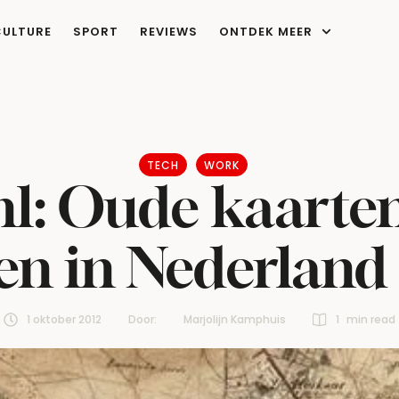
CULTURE
SPORT
REVIEWS
ONTDEK MEER
TECH
WORK
: Oude kaarten
ten in Nederlan
1 oktober 2012
Door:  
Marjolijn Kamphuis
1
 min read