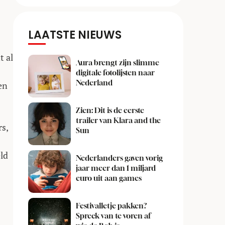
LAATSTE NIEUWS
t al
Aura brengt zijn slimme
digitale fotolijsten naar
Nederland
en
Zien: Dit is de eerste
trailer van Klara and the
s,
Sun
ld
Nederlanders gaven vorig
jaar meer dan 1 miljard
euro uit aan games
Festivalletje pakken?
Spreek van te voren af