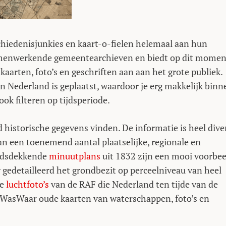
iedenisjunkies en kaart-o-fielen helemaal aan hun
l samenwerkende gemeentearchieven en biedt op dit momen
arten, foto’s en geschriften aan aan het grote publiek.
van Nederland is geplaatst, waardoor je erg makkelijk binn
ok filteren op tijdsperiode.
historische gegevens vinden. De informatie is heel diver
van een toenemend aantal plaatselijke, regionale en
andsdekkende
minuutplans
uit 1832 zijn een mooi voorbee
r gedetailleerd het grondbezit op perceelniveau van heel
de
luchtfoto’s
van de RAF die Nederland ten tijde van de
tWasWaar oude kaarten van waterschappen, foto’s en