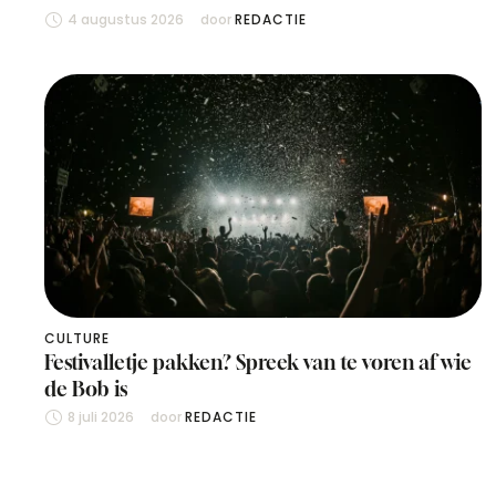
4 augustus 2026
door 
REDACTIE
CULTURE
Festivalletje pakken? Spreek van te voren af wie
de Bob is
8 juli 2026
door 
REDACTIE