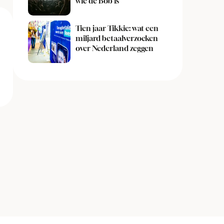
wie de Bob is
Tien jaar Tikkie: wat een
miljard betaalverzoeken
over Nederland zeggen