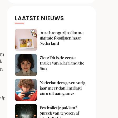
LAATSTE NIEUWS
Aura brengt zijn slimme
digitale fotolijsten naar
Nederland
am
Zien: Dit is de eerste
k
trailer van Klara and the
in
Sun
Nederlanders gaven vorig
jaar meer dan 1 miljard
euro uit aan games
 it
Festivalletje pakken?
Spreek van te voren af