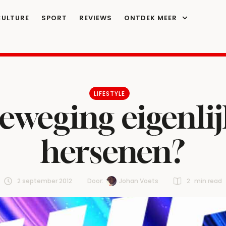
CULTURE
SPORT
REVIEWS
ONTDEK MEER
LIFESTYLE
eweging eigenli
hersenen?
2 september 2012
Door:  
Johan Voets
2
 min read