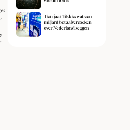
wie de Bob is
zes
Tien jaar Tikkie: wat een
or
miljard betaalverzoeken
over Nederland zeggen
s
”