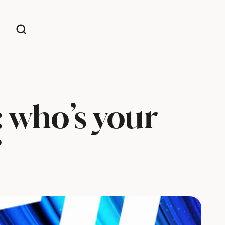
: who’s your
?