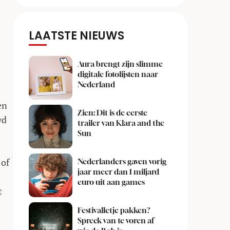
LAATSTE NIEUWS
Aura brengt zijn slimme
digitale fotolijsten naar
Nederland
en
Zien: Dit is de eerste
wd
trailer van Klara and the
Sun
 of
Nederlanders gaven vorig
jaar meer dan 1 miljard
euro uit aan games
t
Festivalletje pakken?
Spreek van te voren af