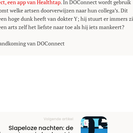
t, een app van Healthtap
. In DOConnect wordt gebruik
omt welke artsen doorverwijzen naar hun collega’s. Dit
een hoge dunk heeft van dokter Y; hij stuurt er immers z
n arts zelf het liefste naar toe als hij iets mankeert?
standkoming van DOConnect
Volgende artikel
Slapeloze nachten: de