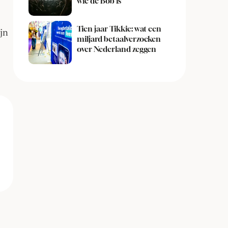
wie de Bob is
Tien jaar Tikkie: wat een
ijn
miljard betaalverzoeken
over Nederland zeggen