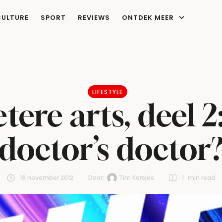
CULTURE
SPORT
REVIEWS
ONTDEK MEER
LIFESTYLE
tere arts, deel 2
doctor’s doctor
19 november 2012
Door:  
Tim Kersjes
1
 min read