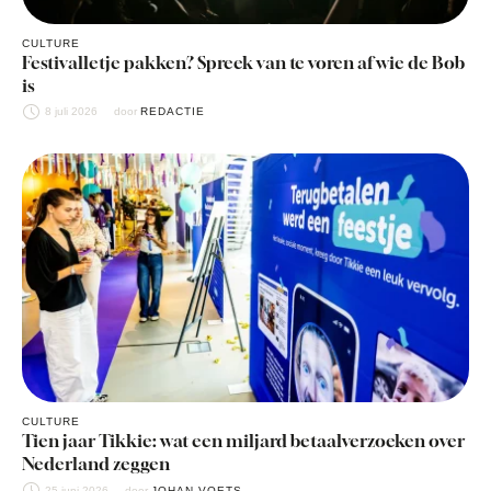
CULTURE
Festivalletje pakken? Spreek van te voren af wie de Bob
is
8 juli 2026
door 
REDACTIE
CULTURE
Tien jaar Tikkie: wat een miljard betaalverzoeken over
Nederland zeggen
25 juni 2026
door 
JOHAN VOETS