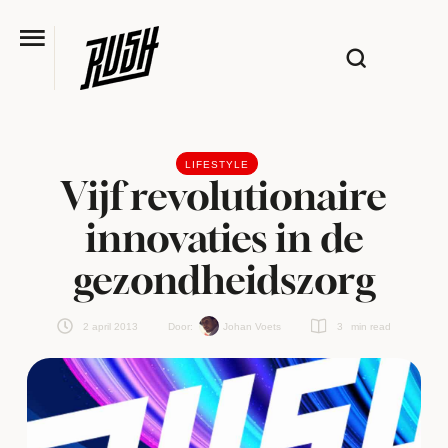
LIFESTYLE
Vijf revolutionaire
innovaties in de
gezondheidszorg
2 april 2013
Door:  
Johan Voets
3
 min read