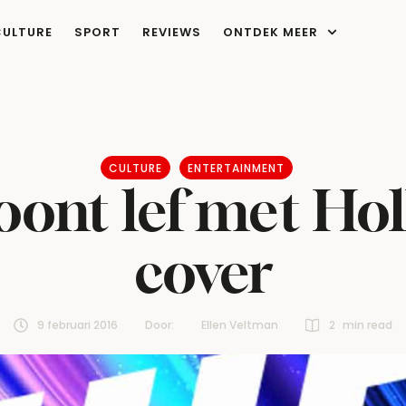
CULTURE
SPORT
REVIEWS
ONTDEK MEER
CULTURE
ENTERTAINMENT
toont lef met H
cover
9 februari 2016
Door:  
Ellen Veltman
2
 min read