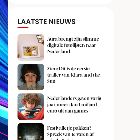
LAATSTE NIEUWS
Aura brengt zijn slimme
digitale fotolijsten naar
Nederland
Zien: Dit is de eerste
trailer van Klara and the
Sun
Nederlanders gaven vorig
jaar meer dan 1 miljard
euro uit aan games
Festivalletje pakken?
Spreek van te voren af