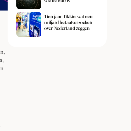
wie de Bob is
Tien jaar Tikkie: wat een
miljard betaalverzoeken
over Nederland zeggen
en,
a,
en
.