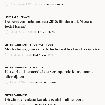
10 augustus 2016
door 
ELLEN VELTMAN
LIFESTYLE
TRAVEL
De beste zonnebrand test 2016: Biodermal, Nivea of
toch Hema?
24 juli 2016
door 
ELLEN VELTMAN
ENTERTAINMENT
LIFESTYLE
TECH
Modeshows gaan er in de toekomst heel anders uitzien
16 juli 2016
door 
ELLEN VELTMAN
ENTERTAINMENT
LIFESTYLE
Het verhaal achter de best verkopende kunstenares
aller tijden
29 juni 2016
door 
ELLEN VELTMAN
ENTERTAINMENT
Dit zijn de leukste karakters uit Finding Dory