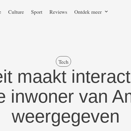
e
Culture
Sport
Reviews
Ontdek meer
Tech
it maakt interac
e inwoner van Am
weergegeven