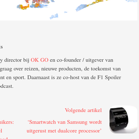
is
gy director bij
OK GO
en co-founder / uitgever van
t graag over reizen, nieuwe producten, de toekomst van
nt en sport. Daarnaast is ze co-host van de F1 Spoiler
dcast.
Volgende artikel
uikers:
‘Smartwatch van Samsung wordt
l
uitgerust met dualcore processor’
food