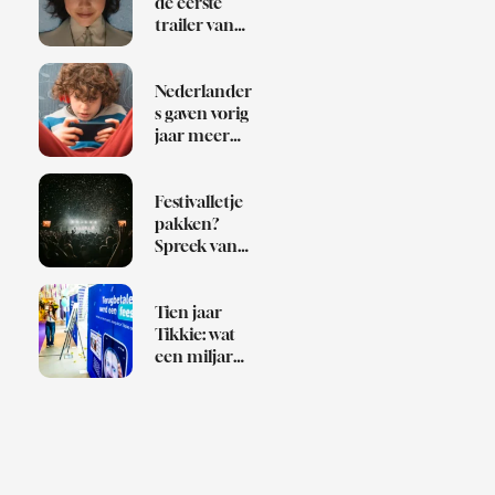
de eerste
trailer van
Klara and
the Sun
Nederlander
s gaven vorig
jaar meer
dan 1 miljard
euro uit aan
games
Festivalletje
pakken?
Spreek van
te voren af
wie de Bob is
Tien jaar
Tikkie: wat
een miljard
betaalverzoe
ken over
Nederland
zeggen