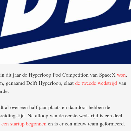
gin dit jaar de Hyperloop Pod Competition van SpaceX
won
,
eam, genaamd Delft Hyperloop, slaat
de tweede wedstrijd
van
erde.
 al over een half jaar plaats en daardoor hebben de
eidingstijd. Na afloop van de eerste wedstrijd is een deel
k
een startup begonnen
en is er een nieuw team geformeerd.