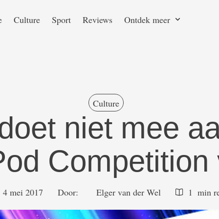
e
Culture
Sport
Reviews
Ontdek meer
Culture
 doet niet mee a
Pod Competition
4 mei 2017
Door:  
Elger van der Wel
1
 min r