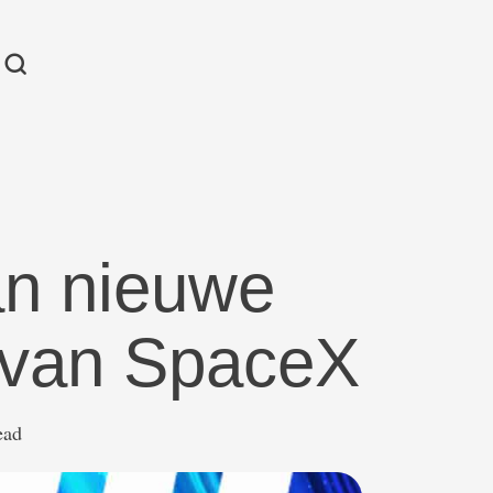
an nieuwe
 van SpaceX
ead