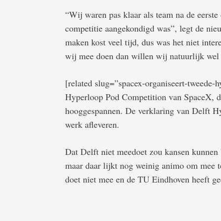
“Wij waren pas klaar als team na de eerst
competitie aangekondigd was”, legt de nie
maken kost veel tijd, dus was het niet int
wij mee doen dan willen wij natuurlijk wel
[related slug=”spacex-organiseert-tweede-
Hyperloop Pod Competition van SpaceX, du
hooggespannen. De verklaring van Delft Hy
werk afleveren.
Dat Delft niet meedoet zou kansen kunnen b
maar daar lijkt nog weinig animo om mee t
doet niet mee en de TU Eindhoven heeft ge