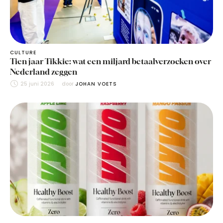
CULTURE
Tien jaar Tikkie: wat een miljard betaalverzoeken over
Nederland zeggen
25 juni 2026
door 
JOHAN VOETS