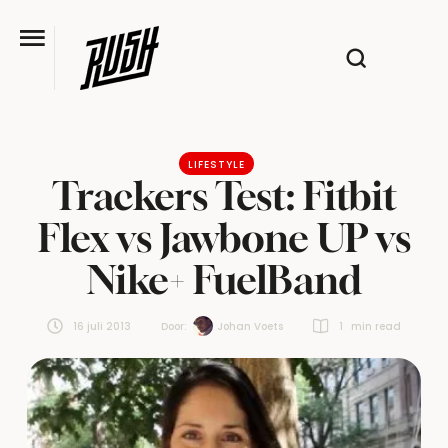
LIFESTYLE
Trackers Test: Fitbit
Flex vs Jawbone UP vs
Nike+ FuelBand
16 juli 2013
Door:  
Johan Voets
1
 min read