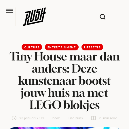
CULTURE
ENTERTAINMENT
LIFESTYLE
Tiny House maar dan
anders: Deze
kunstenaar bootst
jouw huis na met
LEGO blokjes
23 januari 2018
Door:  
Lisa Prins
2
 min read