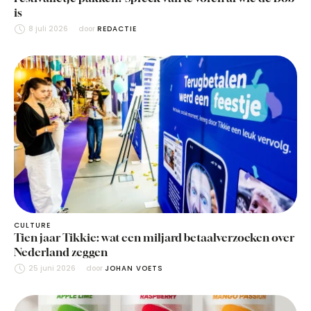
is
8 juli 2026
door 
REDACTIE
CULTURE
Tien jaar Tikkie: wat een miljard betaalverzoeken over
Nederland zeggen
25 juni 2026
door 
JOHAN VOETS