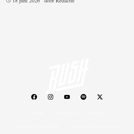
18 juni 2026
door 
Redactie
Home
Over Rush
Contact
Adverteren op RUSH
Algemene Voorwaarden