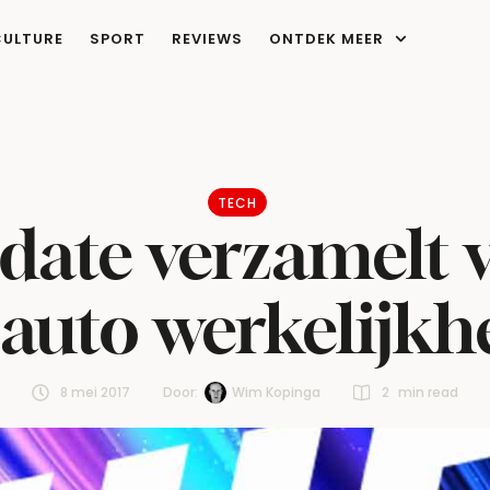
CULTURE
SPORT
REVIEWS
ONTDEK MEER
TECH
pdate verzamelt 
e auto werkelijkh
8 mei 2017
Door:  
Wim Kopinga
2
 min read