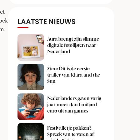
iet
zoek
LAATSTE NIEUWS
om
Aura brengt zijn slimme
digitale fotolijsten naar
Nederland
Zien: Dit is de eerste
trailer van Klara and the
Sun
Nederlanders gaven vorig
jaar meer dan 1 miljard
euro uit aan games
Festivalletje pakken?
Spreek van te voren af