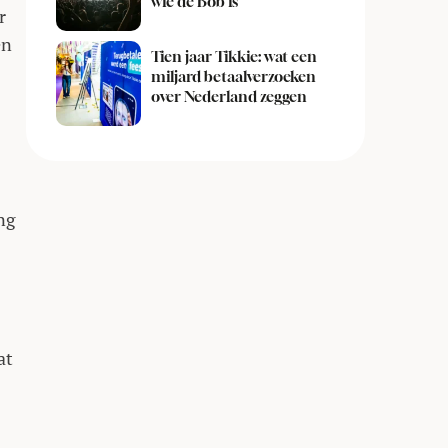
wie de Bob is
r
en
Tien jaar Tikkie: wat een
miljard betaalverzoeken
over Nederland zeggen
ng
at