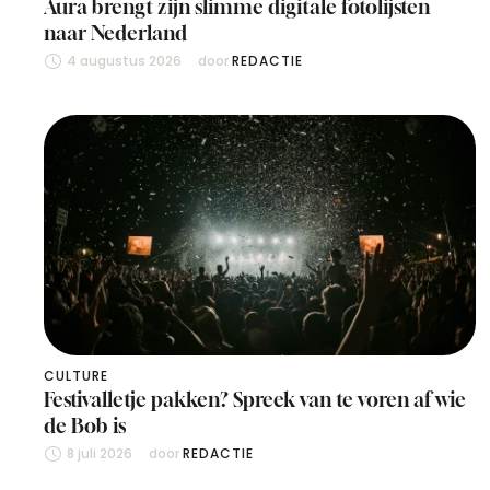
Aura brengt zijn slimme digitale fotolijsten
naar Nederland
4 augustus 2026
door 
REDACTIE
CULTURE
Festivalletje pakken? Spreek van te voren af wie
de Bob is
8 juli 2026
door 
REDACTIE