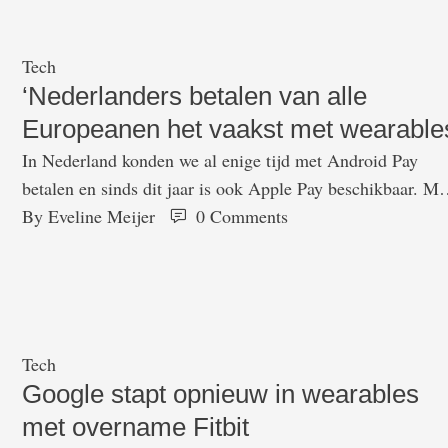
Tech
‘Nederlanders betalen van alle
Europeanen het vaakst met wearable
In Nederland konden we al enige tijd met Android Pay
betalen en sinds dit jaar is ook Apple Pay beschikbaar. Me
dit soort diensten kun je met je smartphone afrekenen, ma
By 
Eveline Meijer
0
 Comments
ook met wearables. Die laatste optie blijkt in Nederland
meer dan populair te zijn. Sterker nog: van alle European
betalen Nederlanders het vaakste met …
Tech
Google stapt opnieuw in wearables
met overname Fitbit