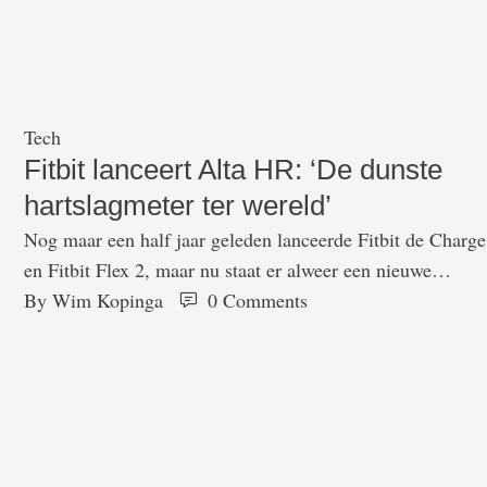
bleven werken, maar dat de functionaliteit en ondersteuni
op termijn waarschijnlijk minder zou worden. Nu heeft
Fitbit een update uitgebracht voor de apps van Pebble, om
zorgen dat …
Tech
Fitbit lanceert Alta HR: ‘De dunste
hartslagmeter ter wereld’
Nog maar een half jaar geleden lanceerde Fitbit de Charge
en Fitbit Flex 2, maar nu staat er alweer een nieuwe
fitnesstracker klaar: de Alta HR. Volgens de fabrikant gaat
By 
Wim Kopinga
0
 Comments
het om de dunste hartslagmeter ter wereld. [related
slug="fitbit-komt-met-nieuwe-fitnesstracker-met-
verwisselbare-bandjes-de-fitbit-alta"]De Alta HR komt
grotendeels overeen met de Alta, die vorig jaar uitkwam: h
meet stappen, hoogteverschillen, …