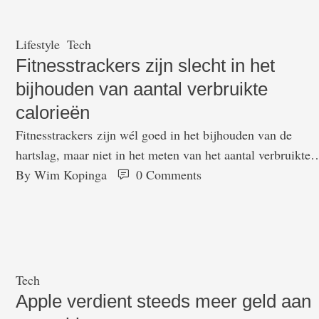
Lifestyle
Tech
Fitnesstrackers zijn slecht in het
bijhouden van aantal verbruikte
calorieën
Fitnesstrackers zijn wél goed in het bijhouden van de
hartslag, maar niet in het meten van het aantal verbruikte
calorieën. Dat blijkt uit onderzoek van Stanford. Uit het
By 
Wim Kopinga
0
 Comments
onderzoek naar zeven wearables blijkt dat zes daarvan go
is in het meten van de hartslag, maar niet één kon de ener
uitgave goed weergeven. Dat terwijl miljoenen mensen …
Tech
Apple verdient steeds meer geld aan