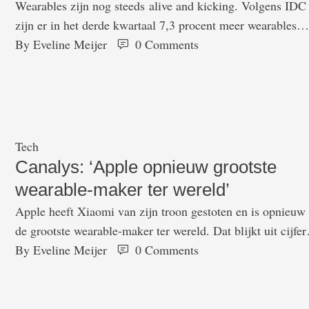
Wearables zijn nog steeds alive and kicking. Volgens IDC
zijn er in het derde kwartaal 7,3 procent meer wearables
verkocht dan in dezelfde periode een jaar eerder. Maar no
By 
Eveline Meijer
0
 Comments
veel interessanter is dat we steeds vaker slimmere apparat
kopen. IDC defenieert die slimmere apparaten als wearabl
die apps van derde partijen kunnen draaien. Dat zijn dus 
Tech
Canalys: ‘Apple opnieuw grootste
wearable-maker ter wereld’
Apple heeft Xiaomi van zijn troon gestoten en is opnieuw
de grootste wearable-maker ter wereld. Dat blijkt uit cijfer
van Canalys. Onder meer de Apple Watch series 3 verkoch
By 
Eveline Meijer
0
 Comments
goed tijdens het derde kwartaal van dit jaar. De Watch ser
3 is de eerste smartwatch van Apple die met het internet
verbindt, zonder dat je …