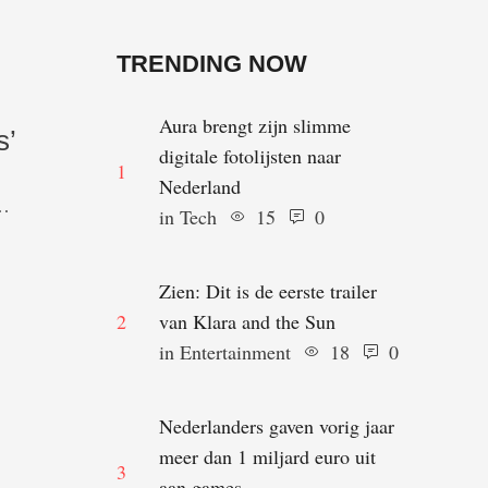
TRENDING NOW
Aura brengt zijn slimme
s’
digitale fotolijsten naar
1
Nederland
t
in 
Tech
15
0
ar
Zien: Dit is de eerste trailer
en
2
van Klara and the Sun
in 
Entertainment
18
0
Nederlanders gaven vorig jaar
meer dan 1 miljard euro uit
3
aan games