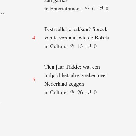
in 
Entertainment
6
0
.
pt
Festivalletje pakken? Spreek
4
van te voren af wie de Bob is
in 
Culture
13
0
Tien jaar Tikkie: wat een
miljard betaalverzoeken over
5
Nederland zeggen
in 
Culture
26
0
d
us
 De