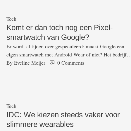
groei aan het einde van het jaar was vooral te danken …
Tech
Komt er dan toch nog een Pixel-
smartwatch van Google?
Er wordt al tijden over gespeculeerd: maakt Google een
eigen smartwatch met Android Wear of niet? Het bedrijf
zelf heeft al gezegd dat het horloge in ieder geval niet snel
By 
Eveline Meijer
0
 Comments
zal komen. Maar Android Police heeft een vacature
gevonden die er mogelijk op wijst dat het bedrijf wel een
eigen smartwatch maakt. De vacature is …
Tech
IDC: We kiezen steeds vaker voor
slimmere wearables