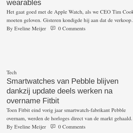
wearables
Het gaat goed met de Apple Watch, als we CEO Tim Coo
moeten geloven. Gisteren kondigde hij aan dat de verkoop
van de smartwatch bijna verdubbeld is ten opzichte van ee
By 
Eveline Meijer
0
 Comments
jaar eerder, schrijft The Verge. Maar hoeveel er precies
verkocht zijn maakte hij niet bekend. Apple maakt van de
iPhone en iPad wel bekend …
Tech
Smartwatches van Pebble blijven
dankzij update deels werken na
overname Fitbit
Toen Fitbit eind vorig jaar smartwatch-fabrikant Pebble
overnam, werden de horloges direct van de markt gehaald.
Eigenaren van de smartwatches kregen te horen dat ze wel
By 
Eveline Meijer
0
 Comments