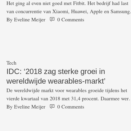
Het ging al even niet goed met Fitbit. Het bedrijf had last
van concurrentie van Xiaomi, Huawei, Apple en Samsung
Er waren dan ook geruchten dat het bedrijf een verkoop
By 
Eveline Meijer
0
 Comments
onderzocht. Dat gerucht blijkt nu waar te zijn. Google koo
de fabrikant van fitness trackers namelijk. Daar legde de
internetgigant 2,1 miljard dollar voor neer. …
Tech
IDC: ‘2018 zag sterke groei in
wereldwijde wearables-markt’
De wereldwijde markt voor wearables groeide tijdens het
vierde kwartaal van 2018 met 31,4 procent. Daarmee wer
een recordaantal van 59,3 miljoen apparaten verkocht, ald
By 
Eveline Meijer
0
 Comments
IDC. In heel 2018 groeide het aantal verkopen met 27,5
procent, met in totaal 172,2 miljoen verkochte apparaten.