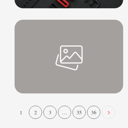
1
2
3
…
35
36