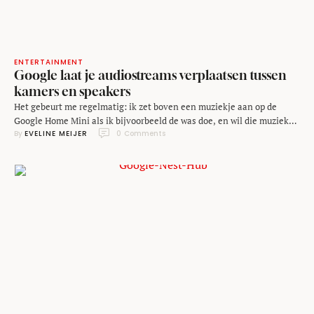
ENTERTAINMENT
Google laat je audiostreams verplaatsen tussen
kamers en speakers
Het gebeurt me regelmatig: ik zet boven een muziekje aan op de
Google Home Mini als ik bijvoorbeeld de was doe, en wil die muziek
By 
EVELINE MEIJER
0
 Comments
naar beneden verhuizen als ik de trap af ga. Maar dat gaat niet
zomaar, want je kunt de muziekstream niet zomaar naar een andere
speaker verplaatsen. Gelukkig brengt Google daar …