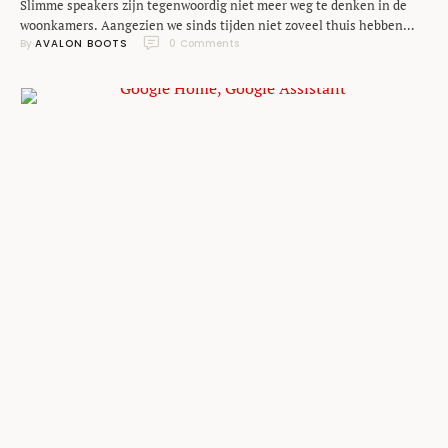
Slimme speakers zijn tegenwoordig niet meer weg te denken in de
woonkamers. Aangezien we sinds tijden niet zoveel thuis hebben
By 
AVALON BOOTS
0
 Comments
gezeten - en velen nog altijd thuiswerken - blijkt wel dat het
interieur in de meeste huiskamer een upgrade hebben gekregen. Niet
alleen wat betreft de looks, maar ook zeker qua slimme apparaten. En
dan …