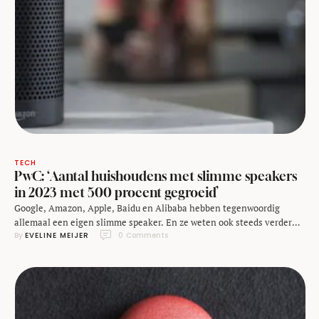
TECH
PwC: ‘Aantal huishoudens met slimme speakers
in 2023 met 500 procent gegroeid’
Google, Amazon, Apple, Baidu en Alibaba hebben tegenwoordig
allemaal een eigen slimme speaker. En ze weten ook steeds verder
By 
EVELINE MEIJER
0
 Comments
door te dringen in het huishouden. Volgens het rapport Media &
Entertainment Outlook van PwC groeit het aantal smart speakers in
de huishoudens wereldwijd namelijk snel. In 2018 stond er in bijna 90
miljoen huishoudens wereldwijd …