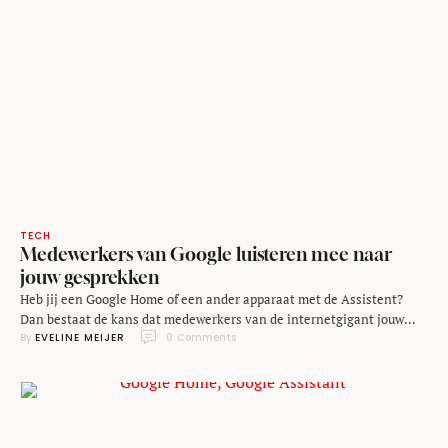
TECH
Medewerkers van Google luisteren mee naar
jouw gesprekken
Heb jij een Google Home of een ander apparaat met de Assistent?
Dan bestaat de kans dat medewerkers van de internetgigant jouw
By 
EVELINE MEIJER
0
 Comments
stem hebben gehoord. Medewerkers van het bedrijf luisteren
namelijk mee naar gesprekken die Nederlanders met hun Assistent
voeren, zo melden de NOS en het Belgische VRT. De zaak kwam aan
het licht doordat …