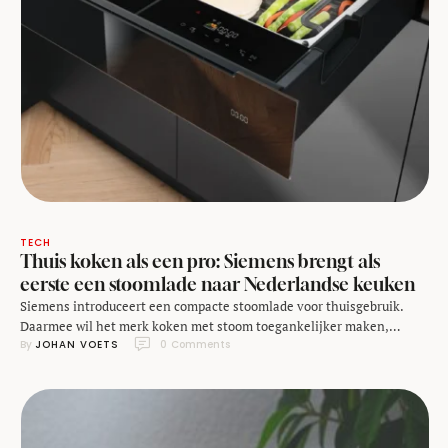
TECH
Thuis koken als een pro: Siemens brengt als
eerste een stoomlade naar Nederlandse keuken
Siemens introduceert een compacte stoomlade voor thuisgebruik.
Daarmee wil het merk koken met stoom toegankelijker maken,
By 
JOHAN VOETS
0
 Comments
zonder dat je direct een volledige stoomoven nodig hebt. Siemens
introduceerde vorige maand als eerste met een stoomlade voor de
Nederlandse consumentenmarkt. Het compacte apparaat moet koken
met stoom toegankelijker maken voor thuiskoks die geen volledige
stoomoven in hun …