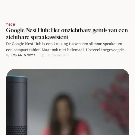
TECH
Google Nest Hub: Het onzichtbare gemis van een
zichtbare spraakassistent
De Google Nest Hub is een kruising tussen een slimme speaker en
een compact tablet. Maar ook niet helemaal. Hoeveel toegevoegde
By 
JOHAN VOETS
0
 Comments
waarde heeft zo'n schermpje nou eigenlijk in een huis waarin je alles
met een spraakassistent wil doen? Er zijn een aantal redenen
waarom ik onverminderd enthousiast ben over de opkomst van
spraakassistenten in onze …