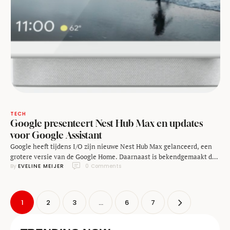
TECH
Google presenteert Nest Hub Max en updates
voor Google Assistant
Google heeft tijdens I/O zijn nieuwe Nest Hub Max gelanceerd, een
grotere versie van de Google Home. Daarnaast is bekendgemaakt dat
By 
EVELINE MEIJER
0
 Comments
alle slimme apparaten van Google nu de Google Nest-naam gaan
dragen. Dat geldt dus ook voor de al bestaande apparaten. De Google
Hub heet nu dus de Google Nest Hub. En dat apparaat komt …
1
2
3
…
6
7