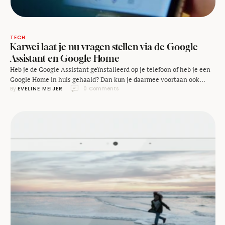
TECH
Karwei laat je nu vragen stellen via de Google
Assistant en Google Home
Heb je de Google Assistant geïnstalleerd op je telefoon of heb je een
Google Home in huis gehaald? Dan kun je daarmee voortaan ook
By 
EVELINE MEIJER
0
 Comments
vragen stellen aan de Karwei, via de nieuwe voice-integratie. Dit doe
je door "Hey Google, Praat met Karwei" te zeggen. Daarmee is de
bouwmarkt de eerste organisatie uit de doe-het-zelfbranche met …