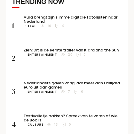
TRENDING NOW
Aura brengt zijn slimme digitale fotolijsten naar
Nederland
1
in 
TECH
16
0
Zien: Dit is de eerste trailer van Klara and the Sun
in 
ENTERTAINMENT
20
0
2
Nederlanders gaven vorig jaar meer dan 1 miljard
euro uit aan games
3
in 
ENTERTAINMENT
7
0
Festivalletje pakken? Spreek van te voren af wie
de Bob is
4
in 
CULTURE
13
0