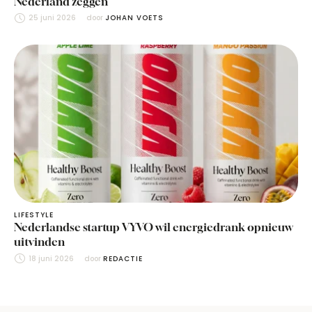
Nederland zeggen
25 juni 2026
door 
JOHAN VOETS
LIFESTYLE
Nederlandse startup VYVO wil energiedrank opnieuw
uitvinden
18 juni 2026
door 
REDACTIE