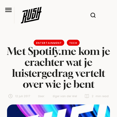
ENTERTAINMENT
TECH
Met Spotify.me kom je
erachter wat je
luistergedrag vertelt
over wie je bent
12 juli 2017
Door:  
Elger van der Wel
2
 min read