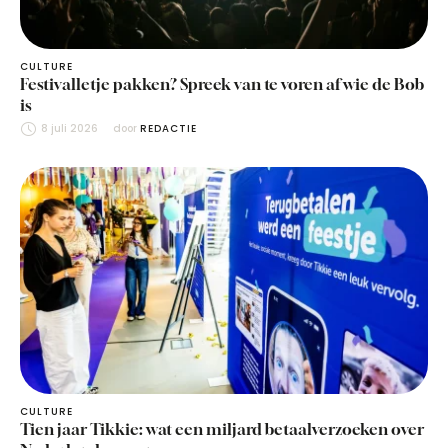
CULTURE
Festivalletje pakken? Spreek van te voren af wie de Bob
is
8 juli 2026
door 
REDACTIE
CULTURE
Tien jaar Tikkie: wat een miljard betaalverzoeken over