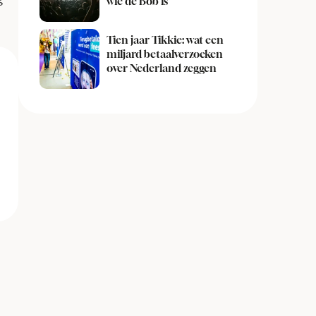
wie de Bob is
Tien jaar Tikkie: wat een
miljard betaalverzoeken
over Nederland zeggen