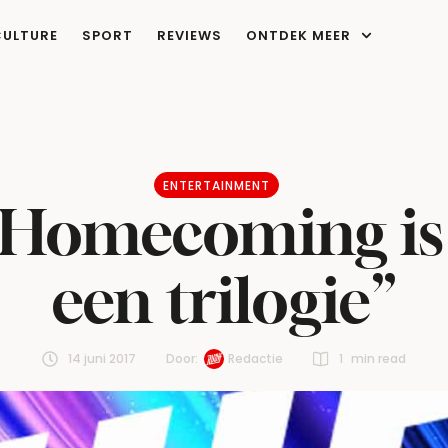
CULTURE
SPORT
REVIEWS
ONTDEK MEER
ENTERTAINMENT
 Homecoming is 
een trilogie”
14 juni 2017
Door:  
Redactie
1
 min read