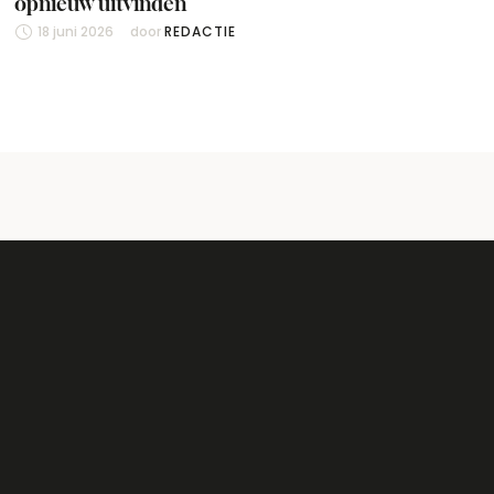
opnieuw uitvinden
18 juni 2026
door 
REDACTIE