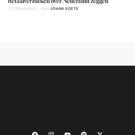
betaalverzoeken over Nederland zeggen
25 juni 2026
door 
JOHAN VOETS