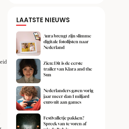
LAATSTE NIEUWS
Aura brengt zijn slimme
digitale fotolijsten naar
Nederland
leid
Zien: Dit is de eerste
trailer van Klara and the
Sun
Nederlanders gaven vorig
jaar meer dan 1 miljard
euro uit aan games
n
Festivalletje pakken?
Spreek van te voren af
g