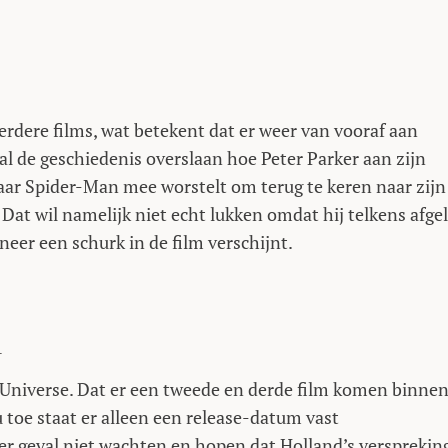
rdere films, wat betekent dat er weer van vooraf aan
 de geschiedenis overslaan hoe Peter Parker aan zijn
aar Spider-Man mee worstelt om terug te keren naar zijn
 Dat wil namelijk niet echt lukken omdat hij telkens afge
eer een schurk in de film verschijnt.
d
c Universe. Dat er een tweede en derde film komen binne
u toe staat er alleen een release-datum vast
er geval niet wachten en hopen dat Holland’s versprekin