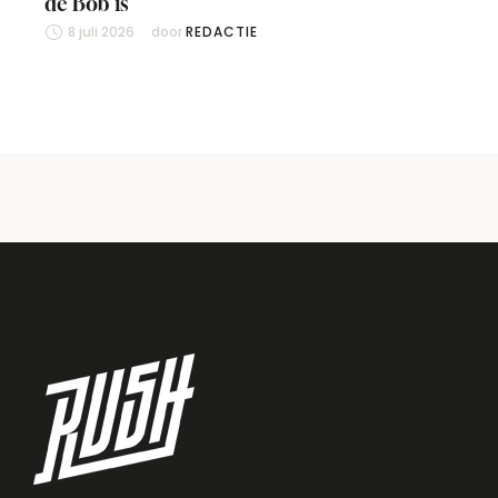
de Bob is
8 juli 2026
door 
REDACTIE