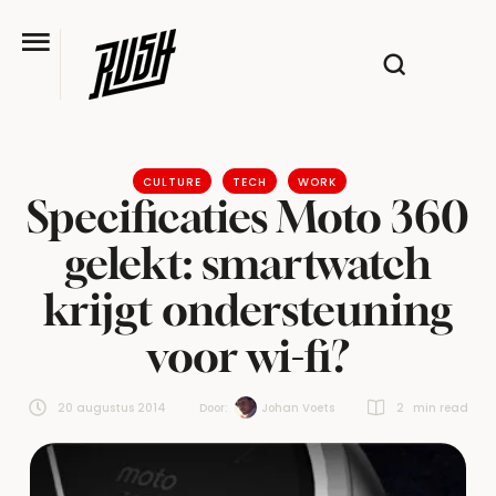
CULTURE
TECH
WORK
Specificaties Moto 360
gelekt: smartwatch
krijgt ondersteuning
voor wi-fi?
20 augustus 2014
Door:  
Johan Voets
2
 min read