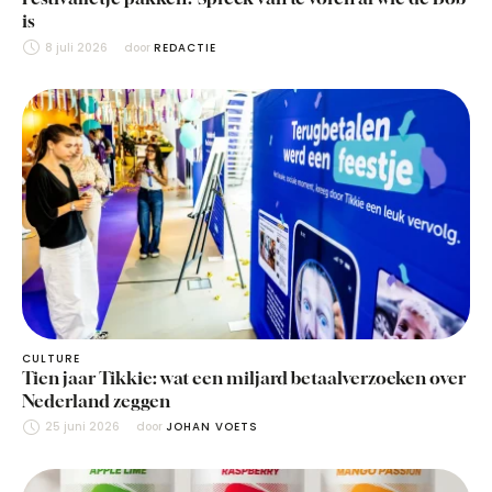
is
8 juli 2026
door 
REDACTIE
CULTURE
Tien jaar Tikkie: wat een miljard betaalverzoeken over
Nederland zeggen
25 juni 2026
door 
JOHAN VOETS