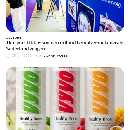
CULTURE
Tien jaar Tikkie: wat een miljard betaalverzoeken over
Nederland zeggen
25 juni 2026
door 
JOHAN VOETS