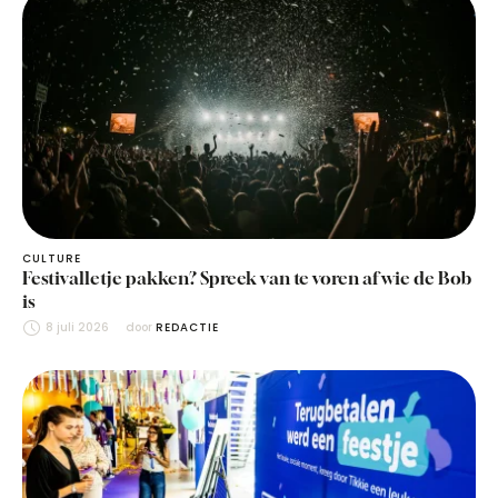
CULTURE
Festivalletje pakken? Spreek van te voren af wie de Bob
is
8 juli 2026
door 
REDACTIE