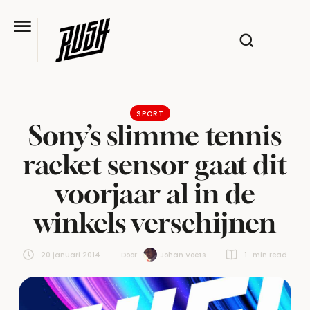
SPORT
Sony’s slimme tennis
racket sensor gaat dit
voorjaar al in de
winkels verschijnen
20 januari 2014
Door:  
Johan Voets
1
 min read