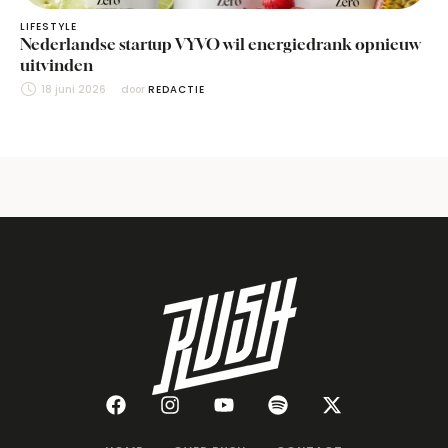
LIFESTYLE
Nederlandse startup VYVO wil energiedrank opnieuw
uitvinden
18 juni 2026
door 
REDACTIE