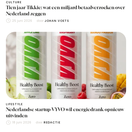
CULTURE
Tien jaar Tikkie: wat een miljard betaalverzoeken over
Nederland zeggen
25 juni 2026
door 
JOHAN VOETS
LIFESTYLE
Nederlandse startup VYVO wil energiedrank opnieuw
uitvinden
18 juni 2026
door 
REDACTIE