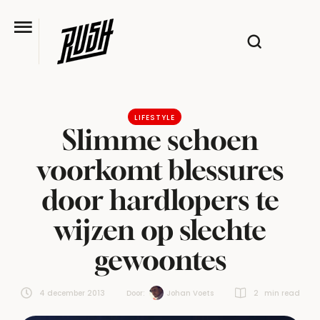
LIFESTYLE
Slimme schoen
voorkomt blessures
door hardlopers te
wijzen op slechte
gewoontes
4 december 2013
Door:  
Johan Voets
2
 min read