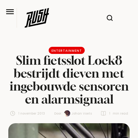
ENTERTAINMENT
Slim fietsslot Lock8
bestrijdt dieven met
ingebouwde sensoren
en alarmsignaal
1 november 2013
Door:  
Johan Voets
1
 min read