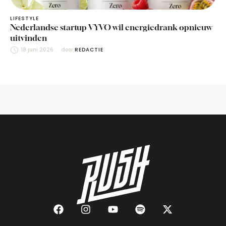
LIFESTYLE
Nederlandse startup VYVO wil energiedrank opnieuw
uitvinden
18 juni 2026
door 
REDACTIE