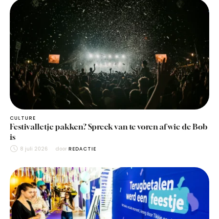
CULTURE
Festivalletje pakken? Spreek van te voren af wie de Bob
is
8 juli 2026
door 
REDACTIE