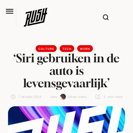
CULTURE
TECH
WORK
‘Siri gebruiken in de
auto is
levensgevaarlijk’
7 oktober 2014
Door:  
Johan Voets
2
 min read