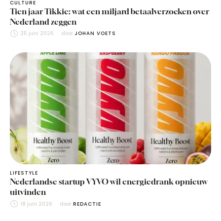
CULTURE
Tien jaar Tikkie: wat een miljard betaalverzoeken over
Nederland zeggen
25 juni 2026
door 
JOHAN VOETS
LIFESTYLE
Nederlandse startup VYVO wil energiedrank opnieuw
uitvinden
18 juni 2026
door 
REDACTIE