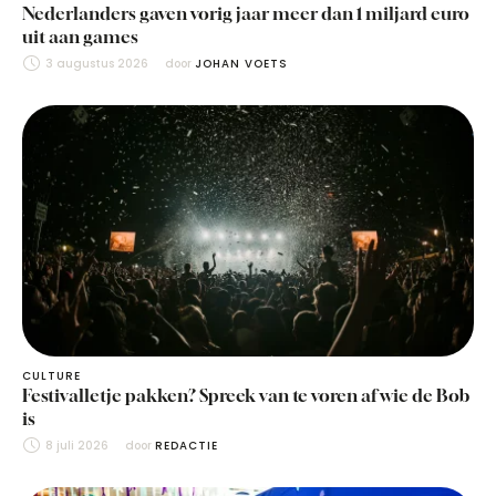
Nederlanders gaven vorig jaar meer dan 1 miljard euro
uit aan games
3 augustus 2026
door 
JOHAN VOETS
CULTURE
Festivalletje pakken? Spreek van te voren af wie de Bob
is
8 juli 2026
door 
REDACTIE