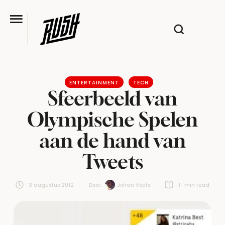
ENTERTAINMENT
TECH
Sfeerbeeld van
Olympische Spelen
aan de hand van
Tweets
3 augustus 2012
Door:  
Johan Voets
1
 min read