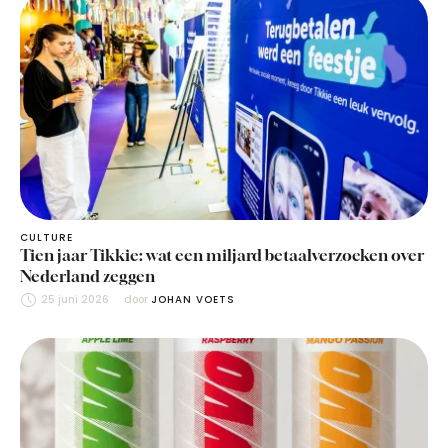
CULTURE
Tien jaar Tikkie: wat een miljard betaalverzoeken over
Nederland zeggen
25 juni 2026
door 
JOHAN VOETS