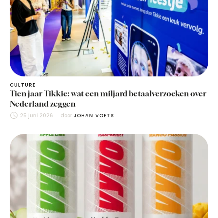
CULTURE
Tien jaar Tikkie: wat een miljard betaalverzoeken over
Nederland zeggen
25 juni 2026
door 
JOHAN VOETS