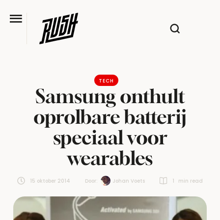
TECH
Samsung onthult
oprolbare batterij
speciaal voor
wearables
15 oktober 2014
Door:  
Johan Voets
1
 min read