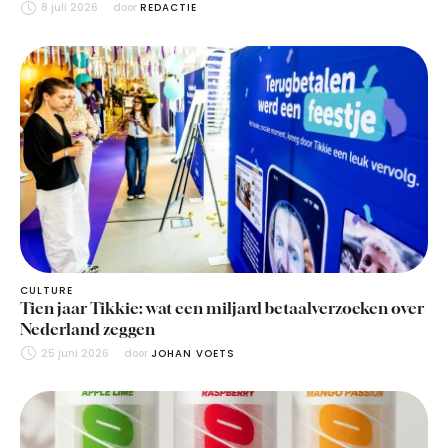
8 juli 2026
door 
REDACTIE
CULTURE
Tien jaar Tikkie: wat een miljard betaalverzoeken over
Nederland zeggen
25 juni 2026
door 
JOHAN VOETS