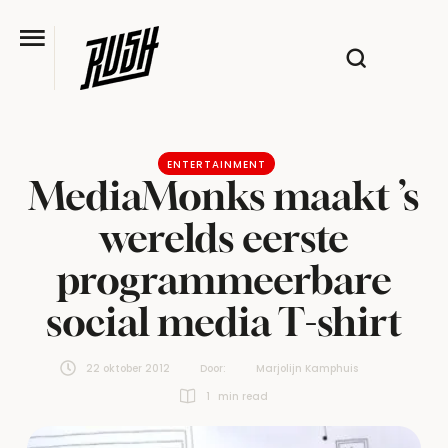
ENTERTAINMENT
MediaMonks maakt ’s
werelds eerste
programmeerbare
social media T-shirt
22 oktober 2012
Door:  
Marjolijn Kamphuis
1
 min read