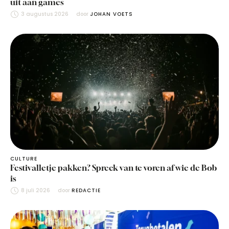
uit aan games
3 augustus 2026
door 
JOHAN VOETS
CULTURE
Festivalletje pakken? Spreek van te voren af wie de Bob
is
8 juli 2026
door 
REDACTIE