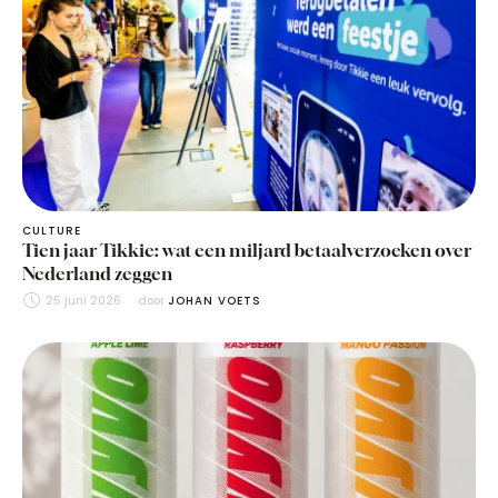
CULTURE
Tien jaar Tikkie: wat een miljard betaalverzoeken over
Nederland zeggen
25 juni 2026
door 
JOHAN VOETS