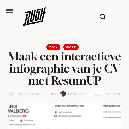
TECH
WORK
Maak een interactieve
infographic van je CV
met ResumUP
1 september 2012
Door:  
Johan Voets
1
 min read