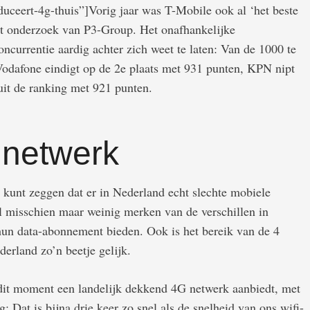
oduceert-4g-thuis”]Vorig jaar was T-Mobile ook al ‘het beste
et onderzoek van P3-Group. Het onafhankelijke
currentie aardig achter zich weet te laten: Van de 1000 te
Vodafone eindigt op de 2e plaats met 931 punten, KPN nipt
uit de ranking met 921 punten.
 netwerk
je kunt zeggen dat er in Nederland echt slechte mobiele
l misschien maar weinig merken van de verschillen in
 hun data-abonnement bieden. Ook is het bereik van de 4
erland zo’n beetje gelijk.
 dit moment een landelijk dekkend 4G netwerk aanbiedt, met
: Dat is bijna drie keer zo snel als de snelheid van ons wifi-