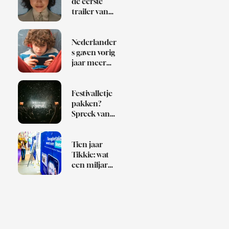
de eerste
trailer van
Klara and
the Sun
Nederlander
s gaven vorig
jaar meer
dan 1 miljard
euro uit aan
games
Festivalletje
pakken?
Spreek van
te voren af
wie de Bob is
Tien jaar
Tikkie: wat
een miljard
betaalverzoe
ken over
Nederland
zeggen