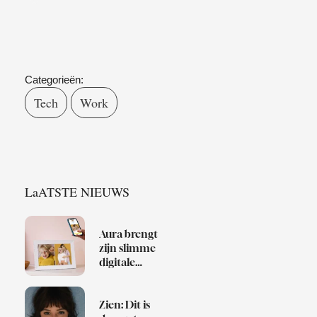
Categorieën:
Tech
Work
LaATSTE NIEUWS
Aura brengt
zijn slimme
digitale
fotolijsten
naar
Nederland
Zien: Dit is