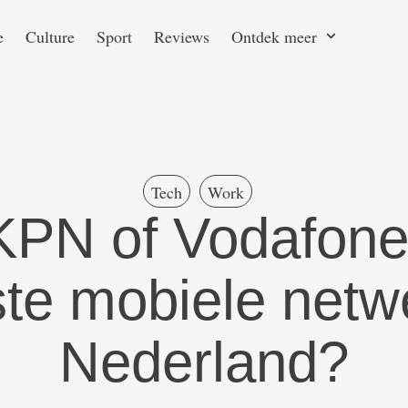
e
Culture
Sport
Reviews
Ontdek meer
Tech
Work
KPN of Vodafone
ste mobiele netw
Nederland?